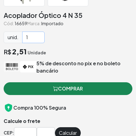
Acoplador Óptico 4 N 35
Cód:
16659
Marca:
Importado
unid.
2,51
R$
Unidade
5% de desconto no pix e no boleto
bancário
COMPRAR
Compra 100% Segura
Calcule o frete
Calcular
CEP: