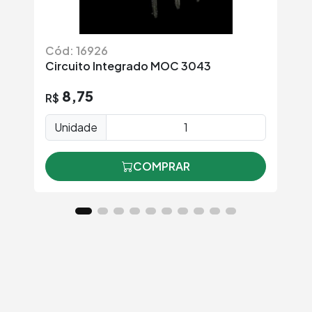
Cód: 16926
Có
Circuito Integrado MOC 3043
Ci
8,75
R$
Unidade
COMPRAR