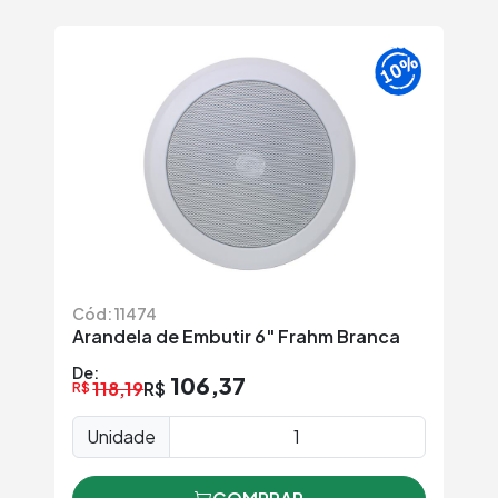
Cód: 11474
Arandela de Embutir 6" Frahm Branca
De:
106,37
118,19
R$
R$
Unidade