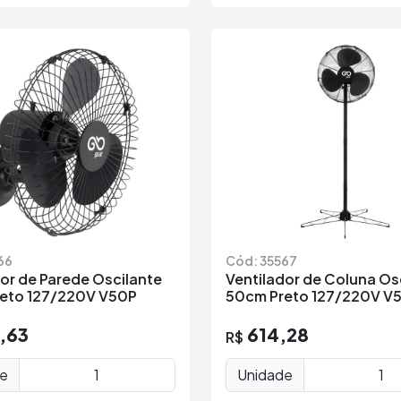
66
Cód: 35567
or de Parede Oscilante
Ventilador de Coluna Os
eto 127/220V V50P
50cm Preto 127/220V V
,63
614,28
R$
de
Unidade