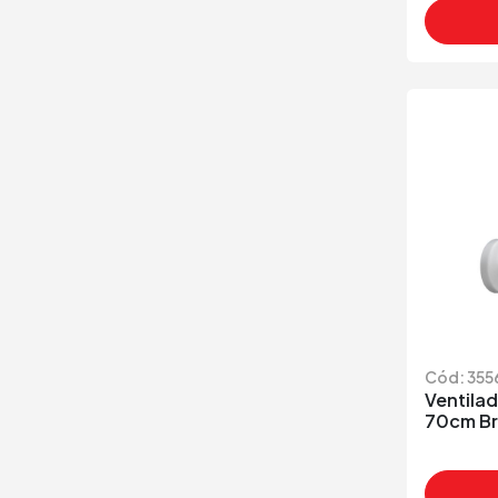
Cód: 355
Ventilad
70cm Br