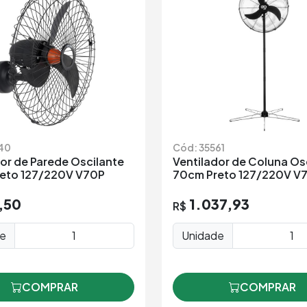
40
Cód: 35561
or de Parede Oscilante
Ventilador de Coluna Os
eto 127/220V V70P
70cm Preto 127/220V V
,50
1.037,93
R$
de
Unidade
COMPRAR
COMPRAR