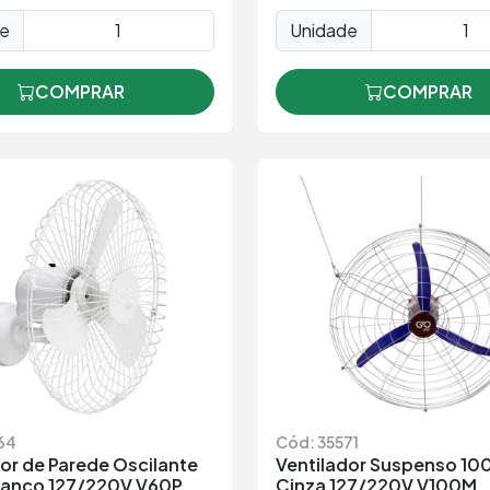
de
Unidade
COMPRAR
COMPRAR
64
Cód: 35571
or de Parede Oscilante
Ventilador Suspenso 1
anco 127/220V V60P
Cinza 127/220V V100M