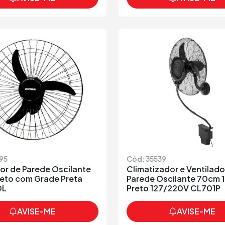
95
Cód: 35539
or de Parede Oscilante
Climatizador e Ventilado
eto com Grade Preta
Parede Oscilante 70cm 1
OL
Preto 127/220V CL701P
AVISE-ME
AVISE-ME