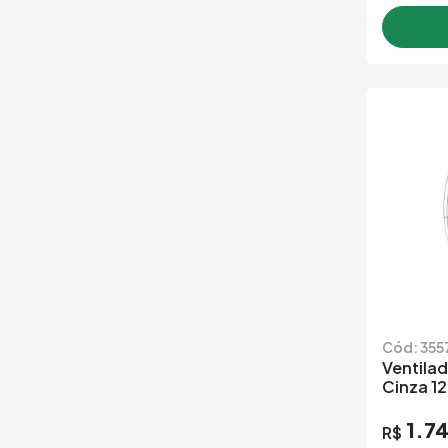
Cód: 355
Ventila
Cinza 1
1.7
R$