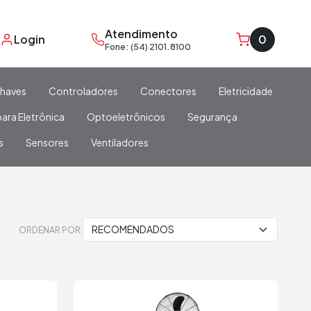
Atendimento
Login
0
Fone: (54) 2101.8100
haves
Controladores
Conectores
Eletricidade
ara Eletrônica
Optoeletrônicos
Segurança
s
Sensores
Ventiladores
ORDENAR POR: