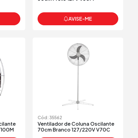
AVISE-ME
Cód: 35562
cilante
Ventilador de Coluna Oscilante
V100M
70cm Branco 127/220V V70C