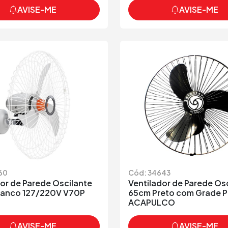
AVISE-ME
AVISE-ME
60
Cód: 34643
or de Parede Oscilante
Ventilador de Parede Os
anco 127/220V V70P
65cm Preto com Grade P
ACAPULCO
AVISE-ME
AVISE-ME