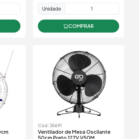
Unidade
COMPRAR
Cód: 35691
00cm
Ventilador de Mesa Oscilante
50cm Preto 127V V50M