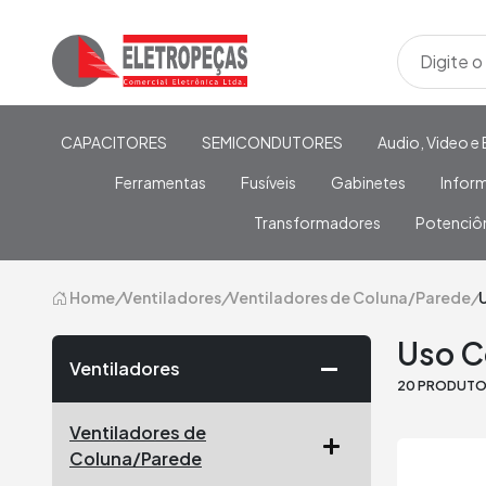
CAPACITORES
SEMICONDUTORES
Audio, Video e 
Ferramentas
Fusíveis
Gabinetes
Infor
Transformadores
Potenciô
Home
/
Ventiladores
/
Ventiladores de Coluna/Parede
/
Uso C
Ventiladores
20 PRODUT
Ventiladores de
Coluna/Parede