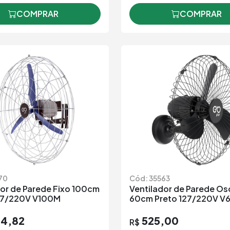
COMPRAR
COMPRAR
70
Cód: 35563
dor de Parede Fixo 100cm
Ventilador de Parede Os
27/220V V100M
60cm Preto 127/220V V
44,82
525,00
R$