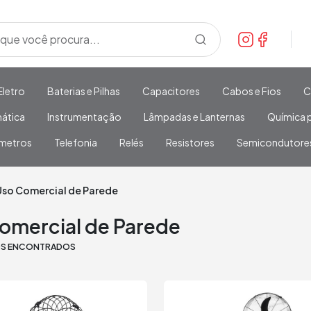
Eletro
Baterias e Pilhas
Capacitores
Cabos e Fios
C
mática
Instrumentação
Lâmpadas e Lanternas
Química p
metros
Telefonia
Relés
Resistores
Semicondutore
Uso Comercial de Parede
omercial de Parede
OS ENCONTRADOS