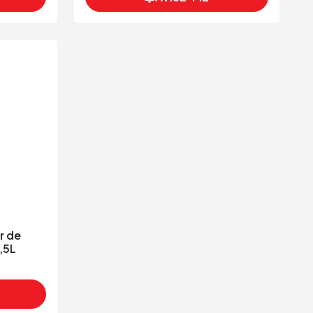
r de
,5L