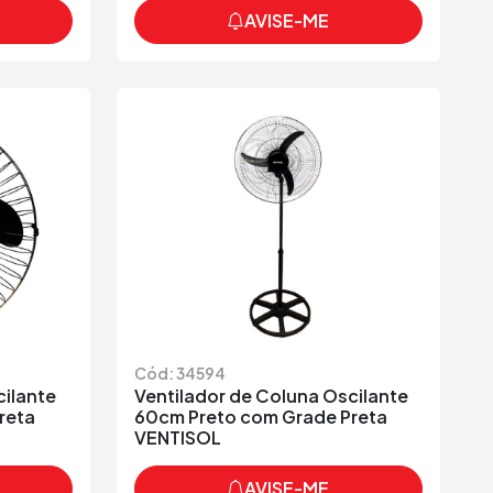
AVISE-ME
Cód: 34594
cilante
Ventilador de Coluna Oscilante
reta
60cm Preto com Grade Preta
VENTISOL
AVISE-ME