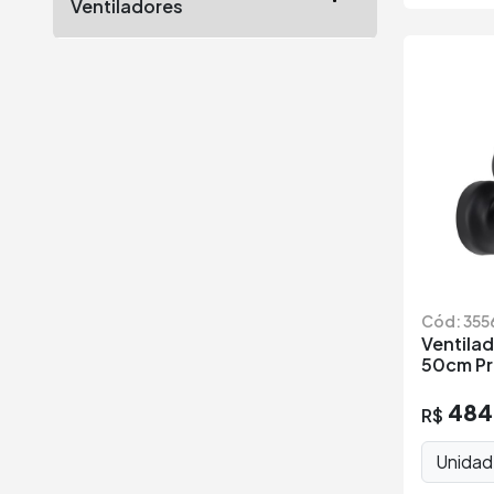
Ventiladores
Cód: 355
Ventilad
50cm Pr
484
R$
Unida