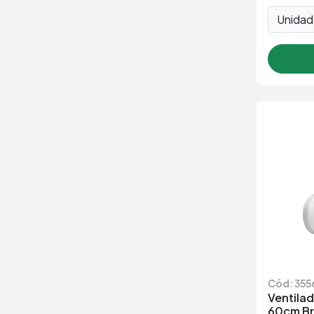
Unida
Cód: 355
Ventilad
60cm Br