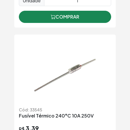
Unidade
COMPRAR
Cód: 33545
Fusível Térmico 240°C 10A 250V
3,39
R$