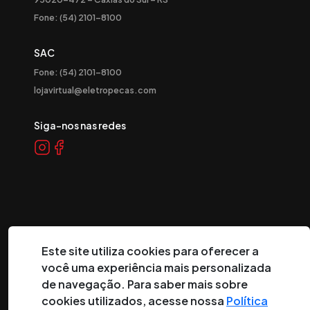
Fone: (54) 2101-8100
SAC
Fone: (54) 2101-8100
lojavirtual@eletropecas.com
Siga-nos nas redes
Este site utiliza cookies para oferecer a
©
2026
Eletropeças Comercial Eletrônica Ltda ® - Todos os
você uma experiência mais personalizada
direitos reservados.
de navegação. Para saber mais sobre
cookies utilizados, acesse nossa
Política
DESENVOLVIDO POR: