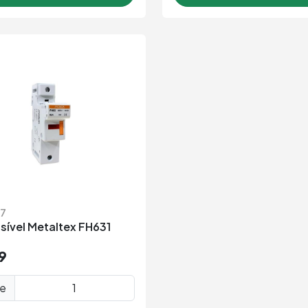
17
sível Metaltex FH631
9
de