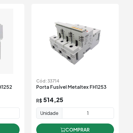
Cód: 33714
FH1252
Porta Fusível Metaltex FH1253
514,25
R$
Unidade
COMPRAR