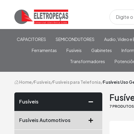
CAPACITORES
SEMICONDUTORES
Audio, Video e 
Ferramentas
Fusíveis
Gabinetes
Infor
Transformadores
Potenciô
Home
/
Fusíveis
/
Fusíveis para Telefonia
/
Fusíveis Uso G
Fusíve
Fusíveis
7 PRODUTO
Fusíveis Automotivos