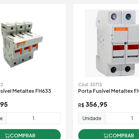
12
Cód: 33713
sível Metaltex FH633
Porta Fusível Metaltex 
,95
356,95
R$
de
Unidade
COMPRAR
COMPRAR