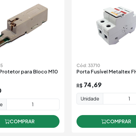
65
Cód: 33710
Protetor para Bloco M10
Porta Fusível Metaltex 
74,69
R$
0
Unidade
de
COMPRAR
COMPRAR