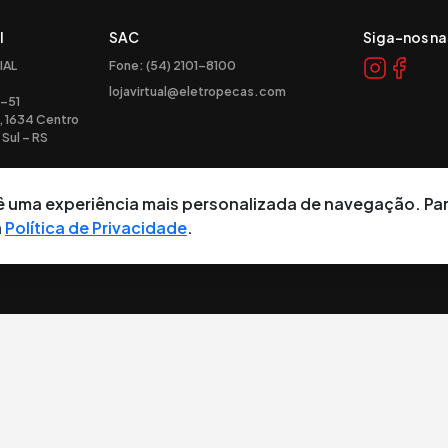
l
SAC
Siga-nos na
IAL
Fone: (54) 2101-8100
lojavirtual@eletropecas.com
-51
, 1634 Centro
Sul – RS
ocê uma experiência mais personalizada de navegação. Pa
a
Política de Privacidade
.
tos reservados.