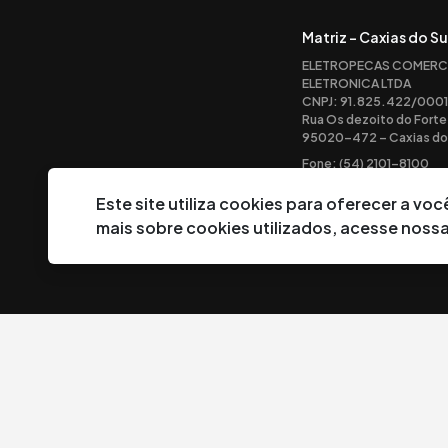
Matriz - Caxias do Su
ELETROPECAS COMERC
ELETRONICA LTDA
CNPJ: 91.825.422/0001
Rua Os dezoito do Forte
95020-472 – Caxias do 
Fone: (54) 2101-8100
Este site utiliza cookies para oferecer a v
mais sobre cookies utilizados, acesse noss
©
2026
Eletropeças Comercial Eletrônica Ltda ® - Todos os direi