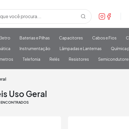
Eletro
Baterias e Pilhas
Capacitores
Cabos e Fios
C
mática
Instrumentação
Lâmpadas e Lanternas
Química p
metros
Telefonia
Relés
Resistores
Semicondutore
eral
is Uso Geral
S ENCONTRADOS