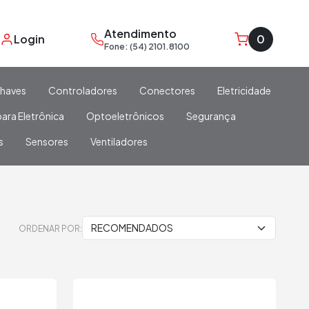
Atendimento
Login
0
Fone: (54) 2101.8100
haves
Controladores
Conectores
Eletricidade
ara Eletrônica
Optoeletrônicos
Segurança
s
Sensores
Ventiladores
ORDENAR POR: