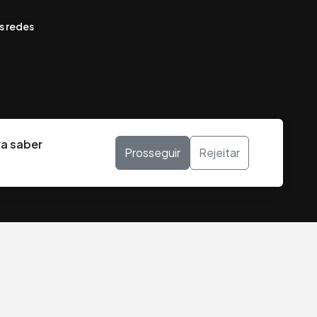
s redes
ra saber
Prosseguir
Rejeitar
DESENVOLVIDO POR: