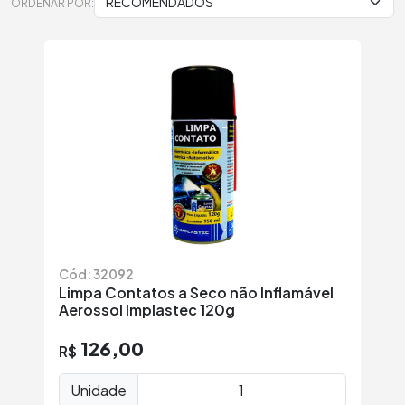
ORDENAR POR:
Cód: 32092
Limpa Contatos a Seco não Inflamável
Aerossol Implastec 120g
126,00
R$
Unidade