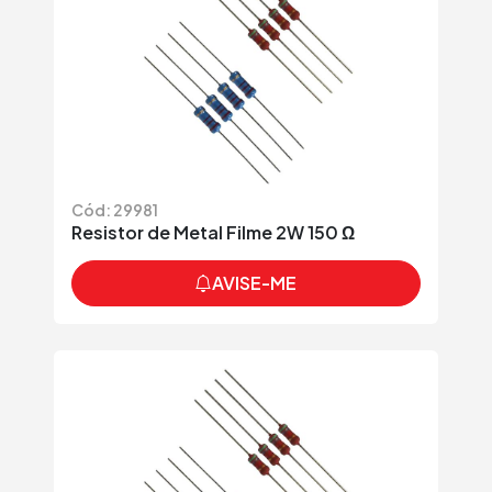
Cód: 29981
Resistor de Metal Filme 2W 150 Ω
AVISE-ME