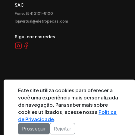
SAC
Fone: (54) 2101-8100
lojavirtual@eletropecas.com
Siga-nos nas redes
Este site utiliza cookies para oferecer a
©
2026
Eletropeças Comercial Eletrônica Ltda ® - Todos os
você uma experiência mais personalizada
direitos reservados.
de navegação. Para saber mais sobre
cookies utilizados, acesse nossa
Política
DESENVOLVIDO POR:
de Privacidade
.
Prosseguir
Rejeitar