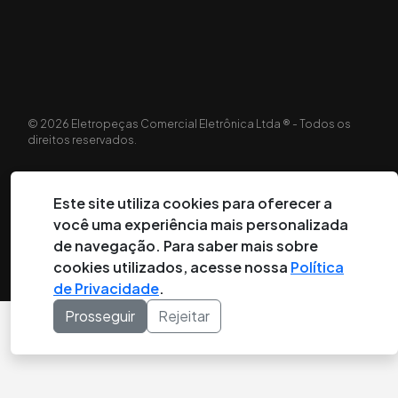
©
2026
Eletropeças Comercial Eletrônica Ltda ® - Todos os
direitos reservados.
DESENVOLVIDO POR:
Este site utiliza cookies para oferecer a
você uma experiência mais personalizada
de navegação. Para saber mais sobre
cookies utilizados, acesse nossa
Política
de Privacidade
.
Prosseguir
Rejeitar