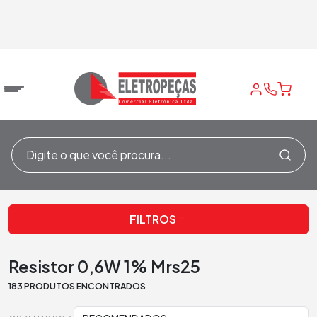
Resistores Metal
Resistor 0,6W 1%
/
Resistores
/
/
Home
Film
Mrs25
FILTROS
Resistor 0,6W 1% Mrs25
183 PRODUTOS ENCONTRADOS