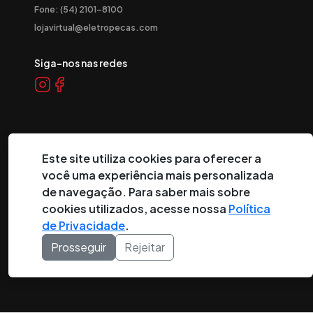
Fone: (54) 2101-8100
lojavirtual@eletropecas.com
Siga-nos nas redes
Este site utiliza cookies para oferecer a
você uma experiência mais personalizada
de navegação. Para saber mais sobre
©
2026
Eletropeças Comercial Eletrônica Ltda ® - Todos os
cookies utilizados, acesse nossa
Política
direitos reservados.
de Privacidade
.
Prosseguir
Rejeitar
DESENVOLVIDO POR: