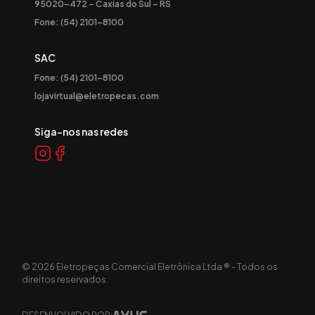
95020-472 – Caxias do Sul – RS
Fone: (54) 2101-8100
SAC
Fone: (54) 2101-8100
lojavirtual@eletropecas.com
Siga-nos nas redes
©
2026
Eletropeças Comercial Eletrônica Ltda ® - Todos os
direitos reservados.