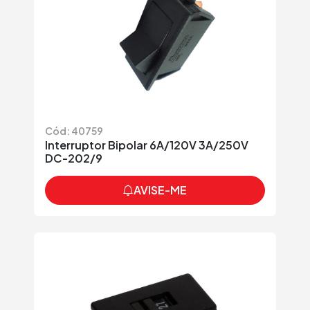
Cód: 40759
Interruptor Bipolar 6A/120V 3A/250V
DC-202/9
AVISE-ME