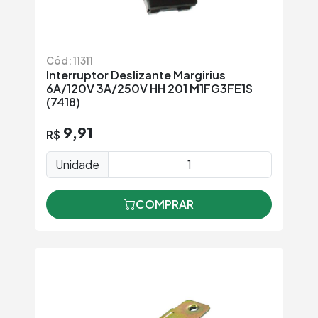
Cód: 11311
Interruptor Deslizante Margirius
6A/120V 3A/250V HH 201 M1FG3FE1S
(7418)
9,91
R$
Unidade
COMPRAR