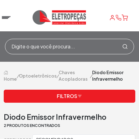
Chaves
Diodo Emissor
/
Optoeletrônicos
/
/
Home
Acopladoras
Infravermelho
FILTROS
Diodo Emissor Infravermelho
2 PRODUTOS ENCONTRADOS