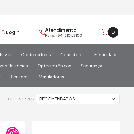
Atendimento
Login
0
Fone: (54) 2101.8100
haves
Controladores
Conectores
Eletricidade
ara Eletrônica
Optoeletrônicos
Segurança
s
Sensores
Ventiladores
ORDENAR POR: