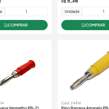
2
5,36
R$
de
Unidade
COMPRAR
COMPRAR
14
Cód: 24416
nana Vermelho PB-21
Pino Banana Amarelo PB