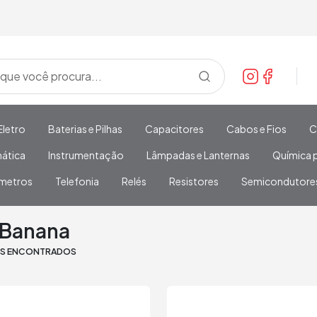
Eletro
Baterias e Pilhas
Capacitores
Cabos e Fios
C
mática
Instrumentação
Lâmpadas e Lanternas
Química p
metros
Telefonia
Relés
Resistores
Semicondutore
nana
 Banana
OS ENCONTRADOS