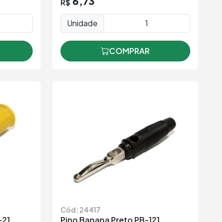
6,73
R$
Unidade
COMPRAR
Cód: 24417
-21
Pino Banana Preto PB-121