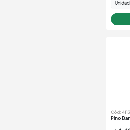
Unida
Cód: 4113
Pino Ban