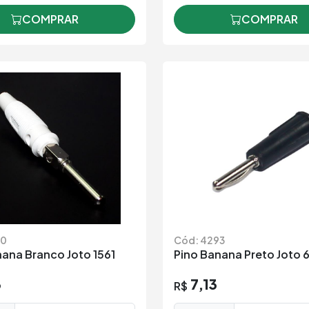
COMPRAR
COMPRAR
70
Cód: 4293
nana Branco Joto 1561
Pino Banana Preto Joto 
3
7,13
R$