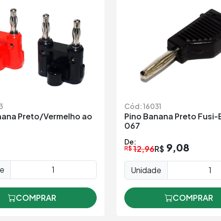
3
Cód: 16031
nana Preto/Vermelho ao
Pino Banana Preto Fusi-
067
De:
9,08
12,96
R$
R$
de
Unidade
COMPRAR
COMPRAR