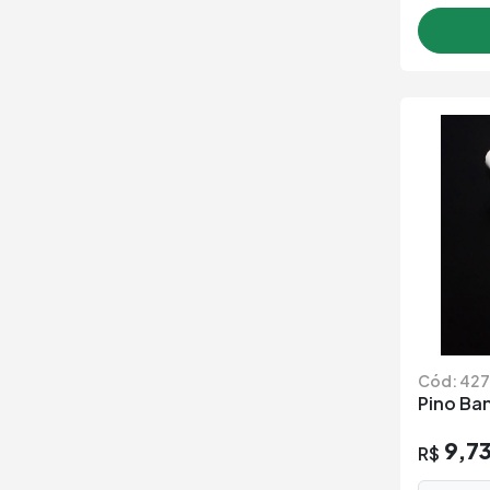
Cód: 42
Pino Ba
9,7
R$