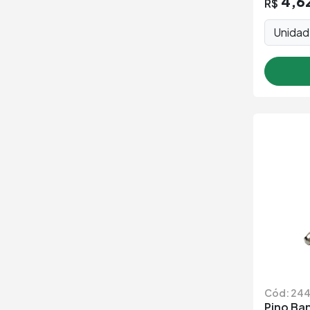
4,6
R$
Unida
Cód: 244
Pino Ba