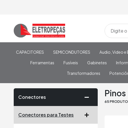
CAPACITORES
SEMICONDUTORES
Audio, Video e 
Ferramentas
Fusíveis
Gabinetes
Infor
Transformadores
Potenciô
Home
/
Conectores
/
Conectores para Testes
/
Pinos Ba
Pinos
Conectores
65 PRODUT
Conectores para Testes