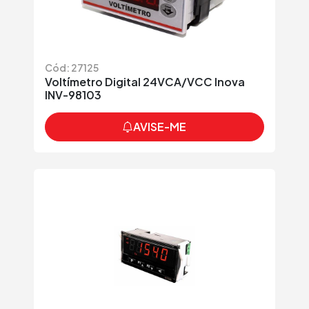
Cód: 27125
Voltímetro Digital 24VCA/VCC Inova
INV-98103
AVISE-ME