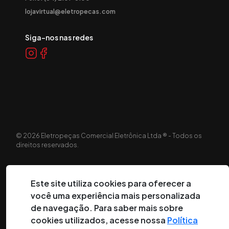
lojavirtual@eletropecas.com
Siga-nos nas redes
©
2026
Eletropeças Comercial Eletrônica Ltda ® - Todos os
direitos reservados.
DESENVOLVIDO POR:
Este site utiliza cookies para oferecer a
você uma experiência mais personalizada
de navegação. Para saber mais sobre
cookies utilizados, acesse nossa
Política