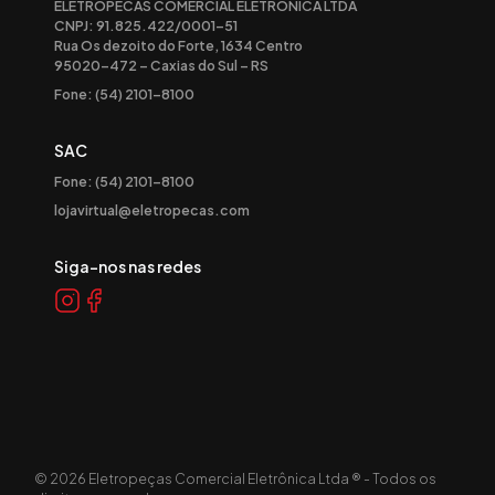
ELETROPECAS COMERCIAL ELETRONICA LTDA
CNPJ: 91.825.422/0001-51
Rua Os dezoito do Forte, 1634 Centro
95020-472 – Caxias do Sul – RS
Fone: (54) 2101-8100
SAC
Fone: (54) 2101-8100
lojavirtual@eletropecas.com
Siga-nos nas redes
©
2026
Eletropeças Comercial Eletrônica Ltda ® - Todos os