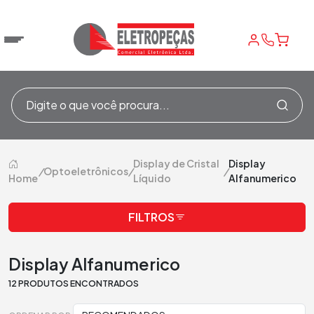
Display de Cristal
Display
/
Optoeletrônicos
/
/
Home
Líquido
Alfanumerico
FILTROS
Display Alfanumerico
12 PRODUTOS ENCONTRADOS