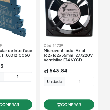
9
Cód: 14739
Có
lar de Interface
Microventilador Axial
Re
9.11.0.012.0060
162x162x55mm 127/220V
Fi
Ventisilva E14 NYCD
2
03
543,84
R$
R
e
Unidade
COMPRAR
COMPRAR