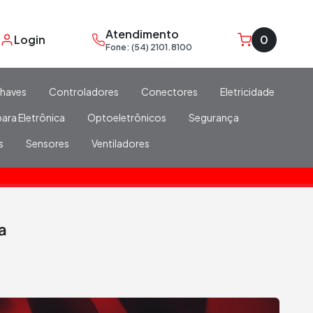
Atendimento
Login
0
Fone: (54) 2101.8100
haves
Controladores
Conectores
Eletricidade
ara Eletrônica
Optoeletrônicos
Segurança
s
Sensores
Ventiladores