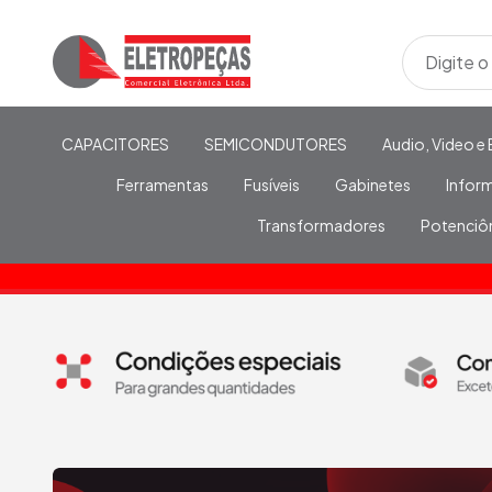
CAPACITORES
SEMICONDUTORES
Audio, Video e 
Ferramentas
Fusíveis
Gabinetes
Infor
Transformadores
Potenciô