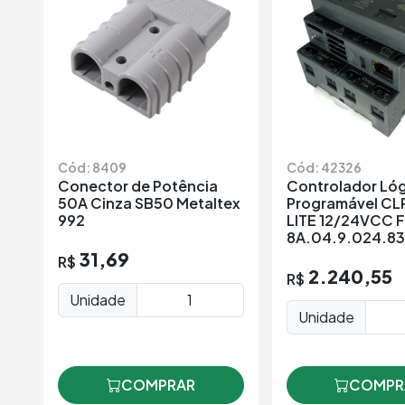
Cód: 8409
Cód: 42326
Conector de Potência
Controlador Ló
50A Cinza SB50 Metaltex
Programável CL
992
LITE 12/24VCC F
8A.04.9.024.8
31,69
R$
2.240,55
R$
Unidade
Unidade
COMPRAR
COMPR