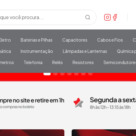
Eletro
Baterias e Pilhas
Capacitores
Cabos e Fios
C
mática
Instrumentação
Lâmpadas e Lanternas
Química p
metros
Telefonia
Relés
Resistores
Semicondutore