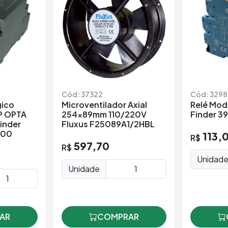
Cód: 37322
Cód: 3298
gico
Microventilador Axial
Relé Modu
P OPTA
254x89mm 110/220V
Finder 3
inder
Fluxus F25089A1/2HBL
300
113,
R$
597,70
R$
Unidad
Unidade
AR
COMPRAR