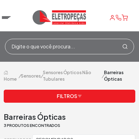
Sensores Ópticos Não
Barreiras
/
Sensores
/
/
Home
Tubulares
Ópticas
FILTROS
Barreiras Ópticas
3 PRODUTOS ENCONTRADOS