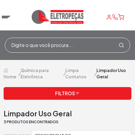
Química para
Limpa
Limpador Uso
/
/
/
Home
Eletrônica
Contatos
Geral
FILTROS
Limpador Uso Geral
3 PRODUTOS ENCONTRADOS