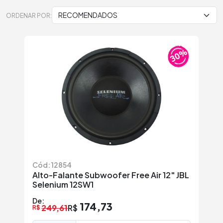
ORDENAR POR:
Cód: 12854
Alto-Falante Subwoofer Free Air 12" JBL
Selenium 12SW1
De:
174,73
249,61
R$
R$