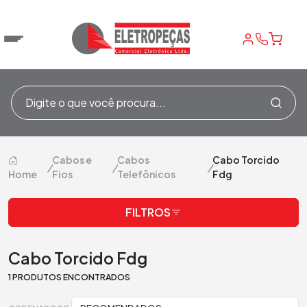
Cabos e
Cabos
Cabo Torcido
/
/
/
Home
Fios
Telefônicos
Fdg
FILTROS
Cabo Torcido Fdg
1 PRODUTOS ENCONTRADOS