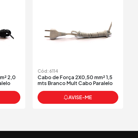
Cód: 6114
m² 2,0
Cabo de Força 2X0,50 mm² 1,5
alelo
mts Branco Mult Cabo Paralelo
AVISE-ME