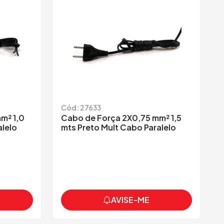
Cód: 27633
m² 1,0
Cabo de Força 2X0,75 mm² 1,5
alelo
mts Preto Mult Cabo Paralelo
AVISE-ME