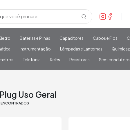
Eletro
Baterias e Pilhas
Capacitores
Cabos e Fios
C
mática
Instrumentação
Lâmpadas e Lanternas
Química p
metros
Telefonia
Relés
Resistores
Semicondutore
Plug Uso Geral
S ENCONTRADOS