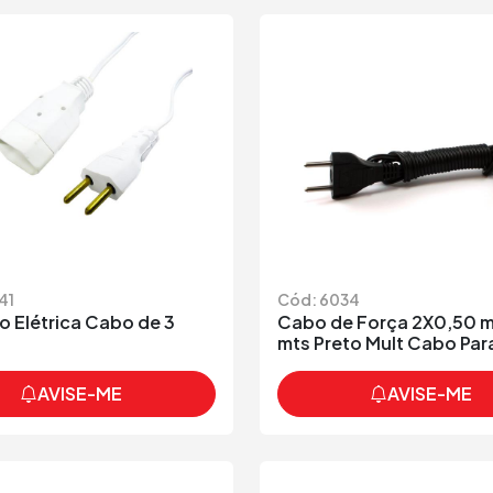
41
Cód: 6034
o Elétrica Cabo de 3
Cabo de Força 2X0,50 m
mts Preto Mult Cabo Par
AVISE-ME
AVISE-ME