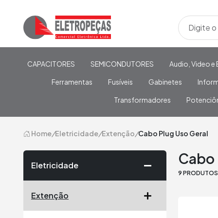
CAPACITORES
SEMICONDUTORES
Audio, Video e 
Ferramentas
Fusíveis
Gabinetes
Infor
Transformadores
Potenciô
Home
/
Eletricidade
/
Extenção
/
Cabo Plug Uso Geral
Cabo 
Eletricidade
9 PRODUTO
Extenção