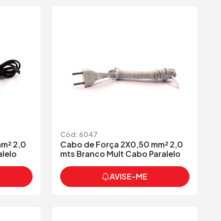
Cód: 6047
m² 2,0
Cabo de Força 2X0,50 mm² 2,0
alelo
mts Branco Mult Cabo Paralelo
AVISE-ME