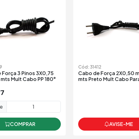
9
Cód: 31412
 Força 3 Pinos 3X0,75
Cabo de Força 2X0,50 m
 mts Mult Cabo PP 180°
mts Preto Mult Cabo Par
77
de
COMPRAR
AVISE-ME