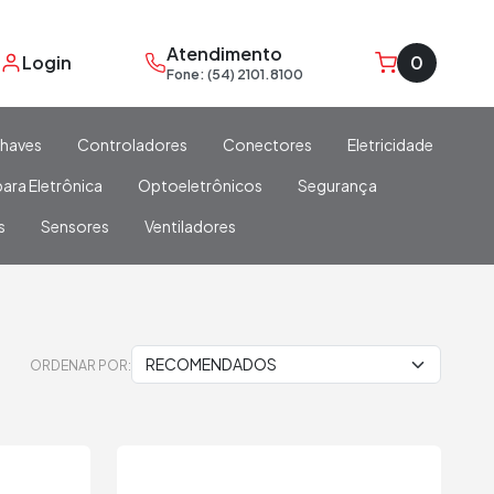
Atendimento
Login
0
Fone: (54) 2101.8100
haves
Controladores
Conectores
Eletricidade
ara Eletrônica
Optoeletrônicos
Segurança
s
Sensores
Ventiladores
ORDENAR POR: