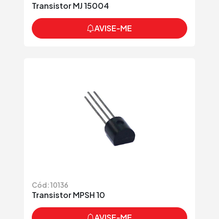
Transistor MJ 15004
AVISE-ME
Cód: 10136
Transistor MPSH 10
AVISE-ME