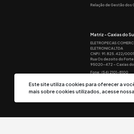
Relação de Gestão dos
Matriz - Caxias do Su
ELETROPECAS COMERC
ELETRONICA LTDA
CNPJ: 91.825.422/0001
Rua Os dezoito do Forte
95020-472 – Caxias do 
Fone: (54) 2101-8100
Este site utiliza cookies para oferecer a v
mais sobre cookies utilizados, acesse noss
©
2026
Eletropeças Comercial Eletrônica Ltda ® - Todos os direi