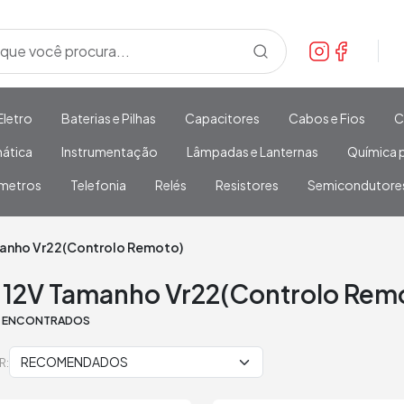
Eletro
Baterias e Pilhas
Capacitores
Cabos e Fios
C
mática
Instrumentação
Lâmpadas e Lanternas
Química p
metros
Telefonia
Relés
Resistores
Semicondutore
manho Vr22(Controlo Remoto)
s 12V Tamanho Vr22(Controlo Rem
S ENCONTRADOS
R: