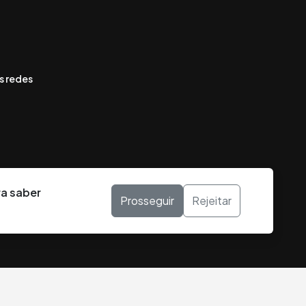
s redes
ra saber
Prosseguir
Rejeitar
DESENVOLVIDO POR: