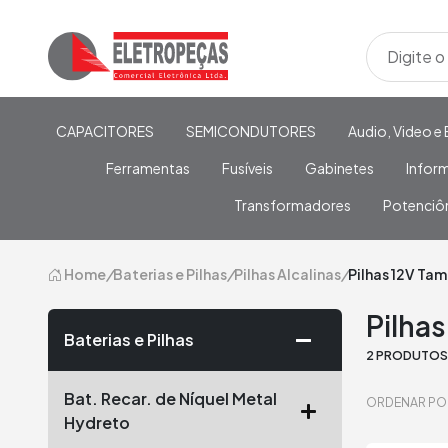
CAPACITORES
SEMICONDUTORES
Audio, Video e 
Ferramentas
Fusíveis
Gabinetes
Infor
Transformadores
Potenciô
Home
/
Baterias e Pilhas
/
Pilhas Alcalinas
/
Pilhas 12V Ta
Pilha
Baterias e Pilhas
2 PRODUTO
Bat. Recar. de Níquel Metal
ORDENAR PO
Hydreto