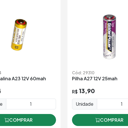
4
Cód: 29310
calina A23 12V 60mah
Pilha A27 12V 25mah
4
13,90
R$
de
Unidade
COMPRAR
COMPRAR