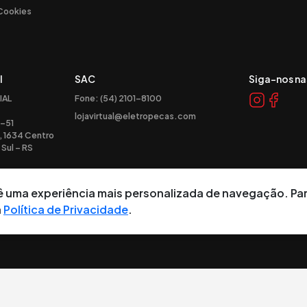
 Cookies
l
SAC
Siga-nos na
IAL
Fone: (54) 2101-8100
lojavirtual@eletropecas.com
-51
, 1634 Centro
Sul – RS
ocê uma experiência mais personalizada de navegação. Pa
a
Política de Privacidade
.
tos reservados.