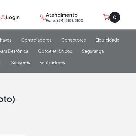
Atendimento
Login
0
Fone: (54) 2101.8100
haves
Controladores
Conectores
Eletricidade
ara Eletrônica
Optoeletrônicos
Segurança
s
Sensores
Ventiladores
oto)