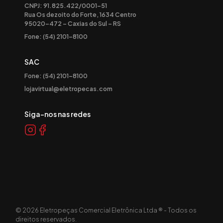
CNPJ: 91.825.422/0001-51
Rua Os dezoito do Forte, 1634 Centro
95020-472 – Caxias do Sul – RS
Fone: (54) 2101-8100
SAC
Fone: (54) 2101-8100
lojavirtual@eletropecas.com
Siga-nos nas redes
©
2026
Eletropeças Comercial Eletrônica Ltda ® - Todos os
direitos reservados.