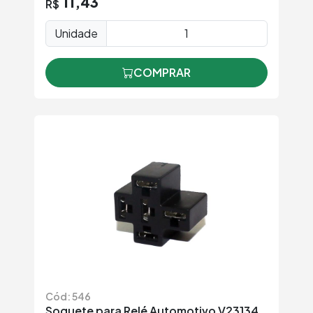
11,43
R$
Unidade
COMPRAR
Cód: 546
Soquete para Relé Automotivo V23134