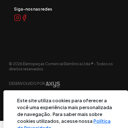
Siga-nos nas redes
©
2026
Eletropeças Comercial Eletrônica Ltda ® - Todos os
direitos reservados.
DESENVOLVIDO POR:
Este site utiliza cookies para oferecer a
você uma experiência mais personalizada
de navegação. Para saber mais sobre
cookies utilizados, acesse nossa
Política
de Privacidade
.