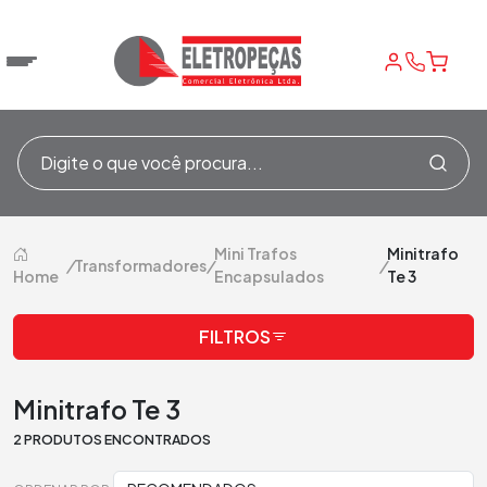
Mini Trafos
Minitrafo
/
Transformadores
/
/
Home
Encapsulados
Te 3
FILTROS
Minitrafo Te 3
2 PRODUTOS ENCONTRADOS