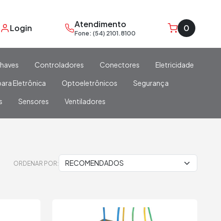
Atendimento
Login
0
Fone: (54) 2101.8100
haves
Controladores
Conectores
Eletricidade
ara Eletrônica
Optoeletrônicos
Segurança
s
Sensores
Ventiladores
ORDENAR POR: