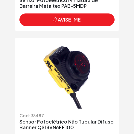
Sensor Fotoelétrico Miniatura de
Barreira Metaltex PAB-5MDP
AVISE-ME
Cód: 33487
Sensor Fotoelétrico Não Tubular Difuso
Banner QS18VN6FF100