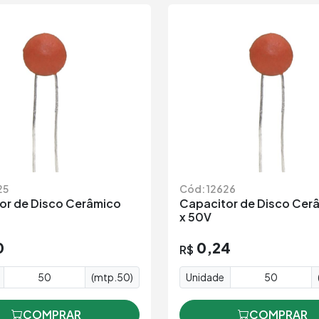
25
Cód: 12626
or de Disco Cerâmico
Capacitor de Disco Cerâ
x 50V
0
0,24
R$
(mtp.50)
Unidade
COMPRAR
COMPRAR