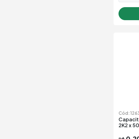
Cód: 126
Capacit
2K2 x 5
0,2