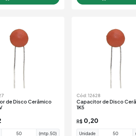
27
Cód: 12628
or de Disco Cerâmico
Capacitor de Disco Cer
V
1K5
2
0,20
R$
(mtp.50)
Unidade