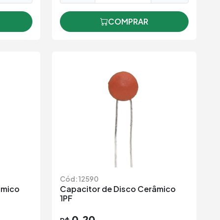
COMPRAR
Cód: 12590
âmico
Capacitor de Disco Cerâmico
1PF
0,20