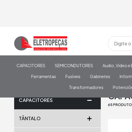
CAPACITORES
SEMICONDUTORES
Audio, Video e 
Ferramentas
Fusíveis
Gabinetes
Infor
Transformadores
Potenciô
Home
/
CAPACITORES
/
CERÂMICO
/
CAPACITOR DE DIS
CAPA
CAPACITORES
65 PRODUT
TÂNTALO