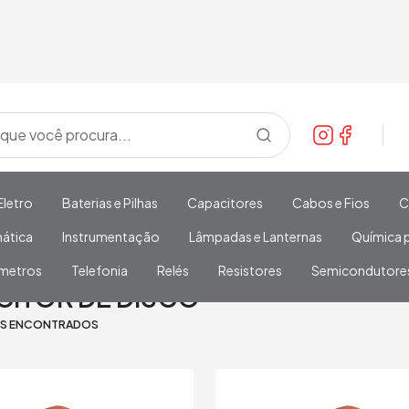
Eletro
Baterias e Pilhas
Capacitores
Cabos e Fios
C
mática
Instrumentação
Lâmpadas e Lanternas
Química p
metros
Telefonia
Relés
Resistores
Semicondutore
CO
CITOR DE DISCO
OS ENCONTRADOS