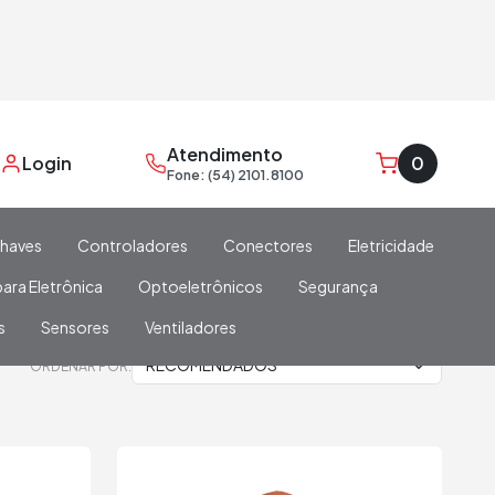
Atendimento
Login
0
Fone: (54) 2101.8100
haves
Controladores
Conectores
Eletricidade
ara Eletrônica
Optoeletrônicos
Segurança
s
Sensores
Ventiladores
ORDENAR POR: