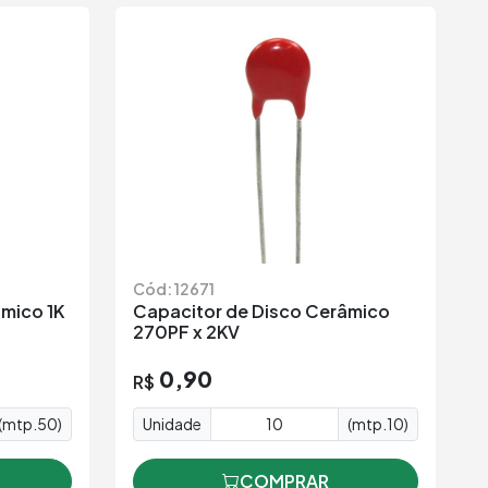
Cód: 12671
mico 1K
Capacitor de Disco Cerâmico
270PF x 2KV
0,90
R$
(mtp.50)
Unidade
(mtp.10)
COMPRAR