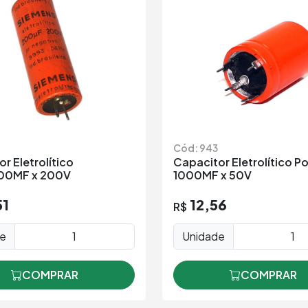
0
Cód: 943
r Eletrolítico
Capacitor Eletrolítico P
00MF x 200V
1000MF x 50V
51
12,56
R$
de
Unidade
COMPRAR
COMPRAR