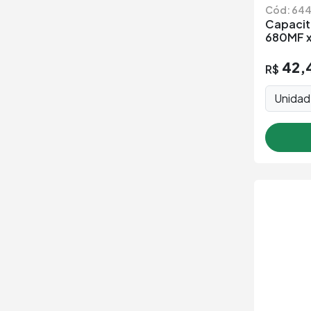
Cód: 64
Capacito
680MF 
42,
R$
Unida