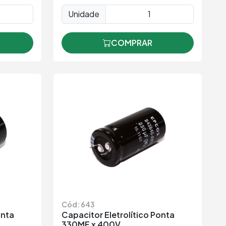
Unidade
COMPRAR
Cód: 643
onta
Capacitor Eletrolítico Ponta
330MF x 400V