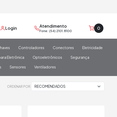
Atendimento
Login
0
Fone: (54) 2101.8100
haves
Controladores
Conectores
Eletricidade
ara Eletrônica
Optoeletrônicos
Segurança
s
Sensores
Ventiladores
ORDENAR POR: