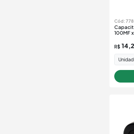
Cód: 778
Capacito
100MF 
14,
R$
Unida