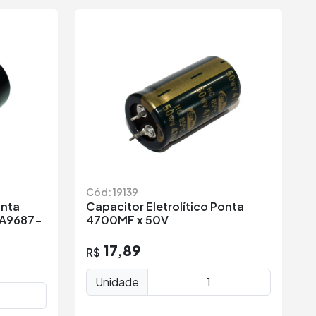
Cód: 19139
onta
Capacitor Eletrolítico Ponta
-A9687-
4700MF x 50V
17,89
R$
Unidade