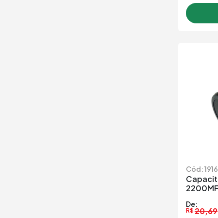
Cód: 191
Capacito
2200MF
De:
20,69
R$