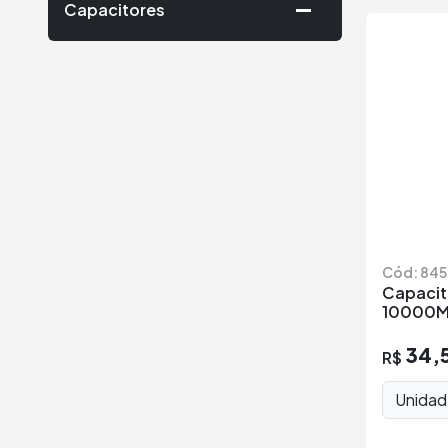
Capacitores
Cód: 845
Capacito
10000MF
34,
R$
Unida