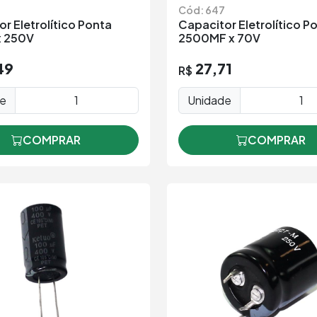
4
Cód: 647
r Eletrolítico Ponta
Capacitor Eletrolítico P
x 250V
2500MF x 70V
49
27,71
R$
de
Unidade
COMPRAR
COMPRAR