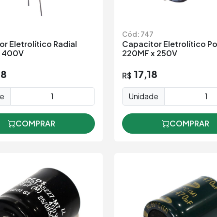
Cód: 747
r Eletrolítico Radial
Capacitor Eletrolítico P
x 400V
220MF x 250V
28
17,18
R$
de
Unidade
COMPRAR
COMPRAR