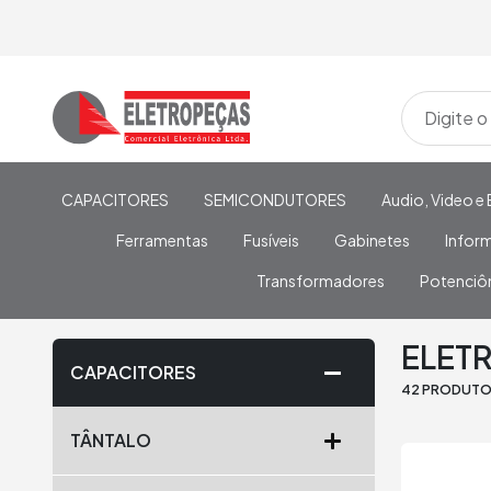
CAPACITORES
SEMICONDUTORES
Audio, Video e 
Ferramentas
Fusíveis
Gabinetes
Infor
Transformadores
Potenciô
Home
/
CAPACITORES
/
ELETROLÍTICO
/
ELETROLÍTICO 
ELETR
CAPACITORES
42 PRODUT
TÂNTALO