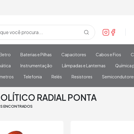
Eletro
Baterias e Pilhas
Capacitores
Cabos e Fios
C
mática
Instrumentação
Lâmpadas e Lanternas
Química p
metros
Telefonia
Relés
Resistores
Semicondutore
RADIAL PONTA
OLÍTICO RADIAL PONTA
OS ENCONTRADOS