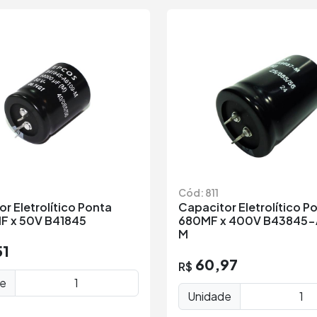
Cód: 811
r Eletrolítico Ponta
Capacitor Eletrolítico P
 x 50V B41845
680MF x 400V B43845
M
51
60,97
R$
de
Unidade