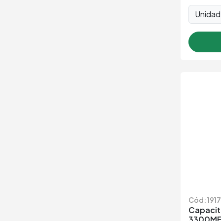
Unida
Cód: 191
Capacito
3300MF