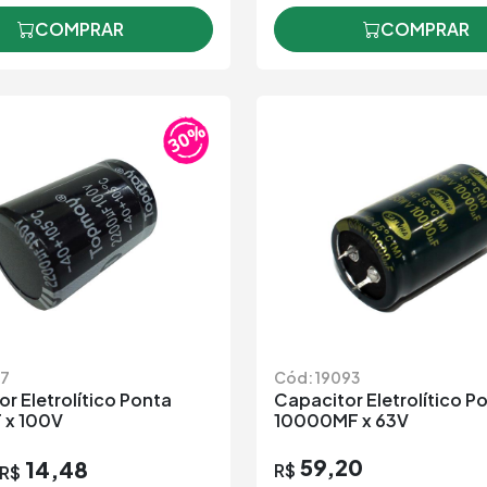
COMPRAR
COMPRAR
67
Cód: 19093
r Eletrolítico Ponta
Capacitor Eletrolítico P
 x 100V
10000MF x 63V
59,20
14,48
R$
R$