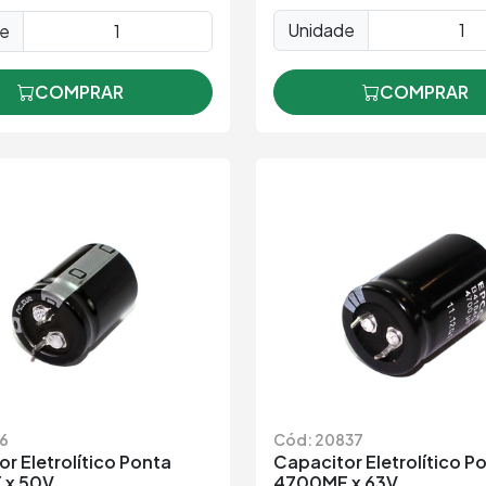
Unidade
de
COMPRAR
COMPRAR
76
Cód: 20837
r Eletrolítico Ponta
Capacitor Eletrolítico P
 x 50V
4700MF x 63V