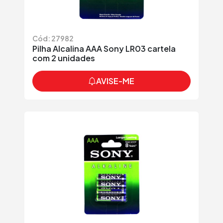
Cód: 27982
Pilha Alcalina AAA Sony LR03 cartela
com 2 unidades
AVISE-ME