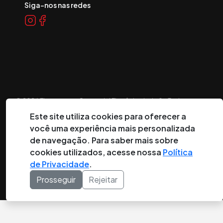
Siga-nos nas redes
©
2026
Eletropeças Comercial Eletrônica Ltda ® - Todos os
direitos reservados.
Este site utiliza cookies para oferecer a
você uma experiência mais personalizada
DESENVOLVIDO POR:
de navegação. Para saber mais sobre
cookies utilizados, acesse nossa
Política
de Privacidade
.
Prosseguir
Rejeitar