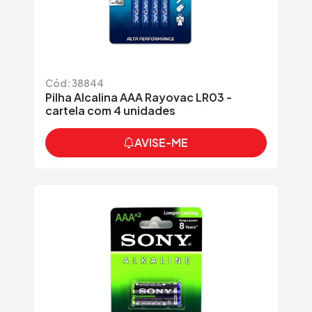
Cód: 38844
Pilha Alcalina AAA Rayovac LR03 -
cartela com 4 unidades
AVISE-ME