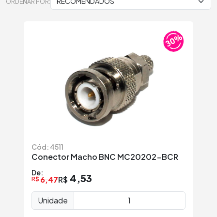
ORDENAR POR:
Cód: 4511
Conector Macho BNC MC20202-BCR
De:
4,53
6,47
R$
R$
Unidade