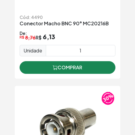
Cód: 4490
Conector Macho BNC 90° MC20216B
De:
6,13
8,76
R$
R$
Unidade
COMPRAR