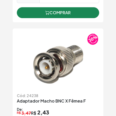
COMPRAR
Cód: 24238
Adaptador Macho BNC X Fêmea F
De:
2,43
3,47
R$
R$