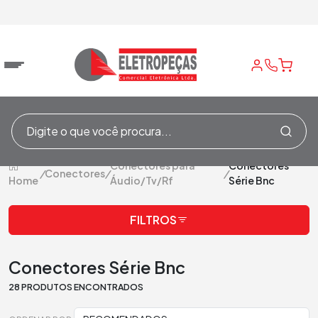
Conectores para
Conectores
/
Conectores
/
/
Home
Áudio/Tv/Rf
Série Bnc
FILTROS
Conectores Série Bnc
28 PRODUTOS ENCONTRADOS