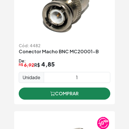
Cód: 4482
Conector Macho BNC MC20001-B
De:
4,85
6,92
R$
R$
Unidade
COMPRAR