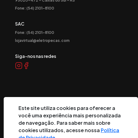
Fone: (54) 2101-8100
SAC
Fone: (54) 2101-8100
lojavirtual@eletropecas.com
Siga-nos nas redes
Este site utiliza cookies para oferecer a
você uma experiência mais personalizada
©
2026
Eletropeças Comercial Eletrônica Ltda ® - Todos os
direitos reservados.
de navegação. Para saber mais sobre
cookies utilizados, acesse nossa
Política
DESENVOLVIDO POR:
de Privacidade
.