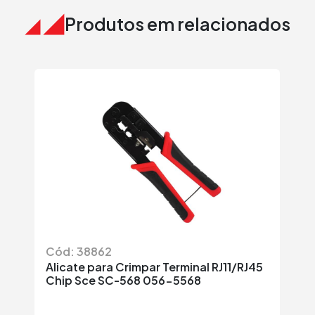
Produtos em relacionados
Cód: 38862
C
Alicate para Crimpar Terminal RJ11/RJ45
Al
Chip Sce SC-568 056-5568
Is
R