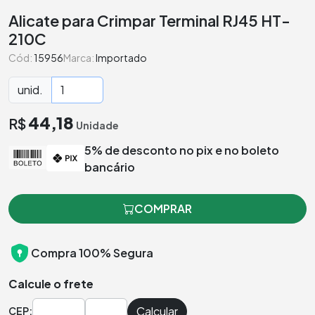
Alicate para Crimpar Terminal RJ45 HT-
210C
Cód:
15956
Marca:
Importado
unid.
44,18
R$
Unidade
5% de desconto no pix e no boleto
bancário
COMPRAR
Compra 100% Segura
Calcule o frete
Calcular
CEP: