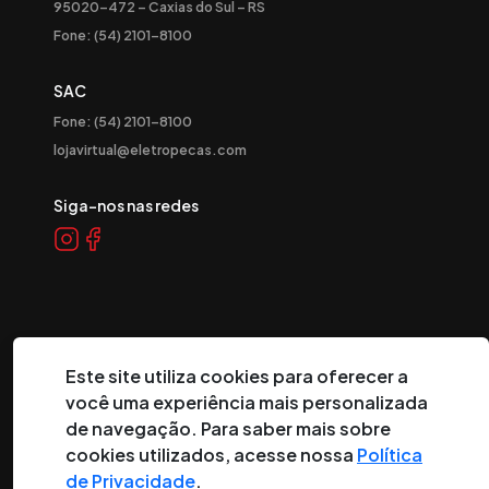
95020-472 – Caxias do Sul – RS
Fone: (54) 2101-8100
SAC
Fone: (54) 2101-8100
lojavirtual@eletropecas.com
Siga-nos nas redes
Este site utiliza cookies para oferecer a
você uma experiência mais personalizada
©
2026
Eletropeças Comercial Eletrônica Ltda ® - Todos os
de navegação. Para saber mais sobre
direitos reservados.
cookies utilizados, acesse nossa
Política
de Privacidade
.