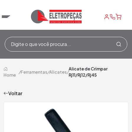
Alicate de Crimpar
/
Ferramentas
/
Alicates
/
Home
Rj11/Rj12/Rj45
Voltar