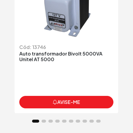
Cód: 13746
Có
Auto transformador Bivolt 5000VA
Au
Unitel AT 5000
AT
R
AVISE-ME