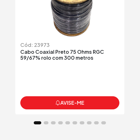
Cód: 23973
Có
Cabo Coaxial Preto 75 Ohms RGC
Ca
59/67% rolo com 300 metros
AVISE-ME