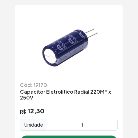
Cód: 19170
C
Capacitor Eletrolítico Radial 220MF x
Ca
250V
5
12,30
R$
R
U
Unidade