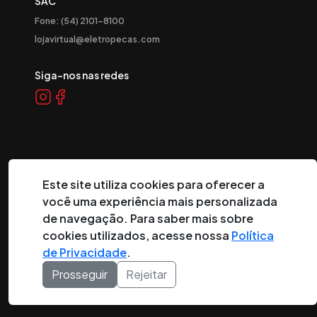
SAC
Fone: (54) 2101-8100
lojavirtual@eletropecas.com
Siga-nos nas redes
Este site utiliza cookies para oferecer a
você uma experiência mais personalizada
©
2026
Eletropeças Comercial Eletrônica Ltda ® - Todos os
de navegação. Para saber mais sobre
direitos reservados.
cookies utilizados, acesse nossa
Política
de Privacidade
.
DESENVOLVIDO POR:
Prosseguir
Rejeitar