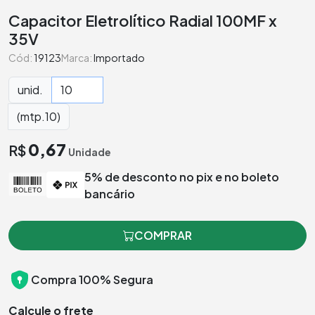
Capacitor Eletrolítico Radial 100MF x
35V
Cód:
19123
Marca:
Importado
unid.
(mtp.10)
0,67
R$
Unidade
5% de desconto no pix e no boleto
bancário
COMPRAR
Compra 100% Segura
Calcule o frete