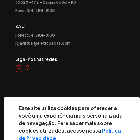
95020-472 – Caxias do Sul – RS
Fone: (54) 2101-8100
SAC
Fone: (54) 2101-8100
lojavirtual@eletropecas.com
Siga-nos nas redes
Este site utiliza cookies para oferecer a
você uma experiência mais personalizada
©
2026
Eletropeças Comercial Eletrônica Ltda ® - Todos os
de navegação. Para saber mais sobre
direitos reservados.
cookies utilizados, acesse nossa
Política
de Privacidade
.