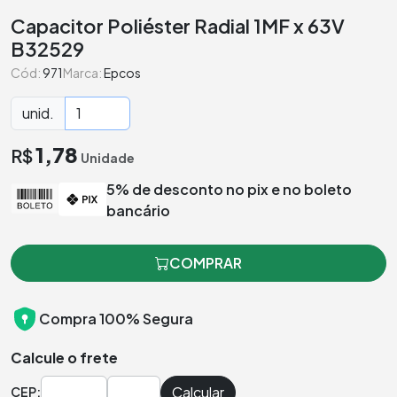
Capacitor Poliéster Radial 1MF x 63V
B32529
Cód:
971
Marca:
Epcos
unid.
1,78
R$
Unidade
5% de desconto no pix e no boleto
bancário
COMPRAR
Compra 100% Segura
Calcule o frete
Calcular
CEP: