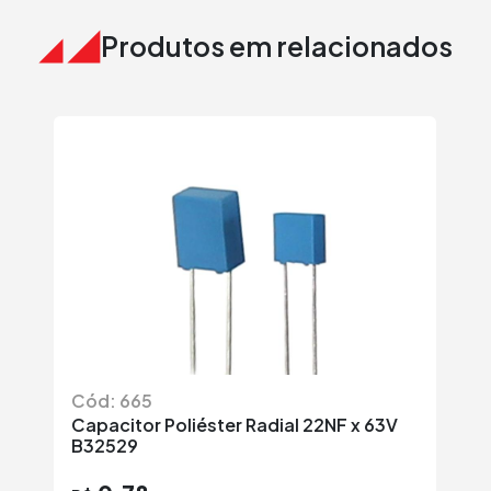
Produtos em relacionados
Cód: 665
Có
Capacitor Poliéster Radial 22NF x 63V
Ca
B32529
B