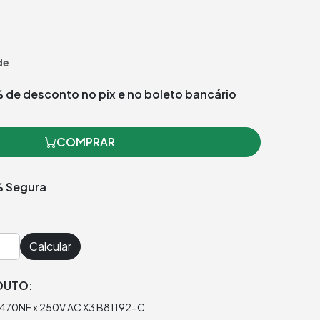
de
 de desconto no pix e no boleto bancário
COMPRAR
 Segura
Calcular
DUTO:
 470NF x 250V AC X3 B81192-C