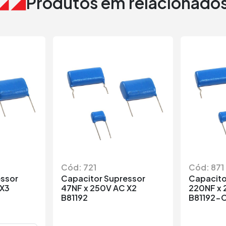
Produtos em relacionado
Cód: 721
Cód: 871
essor
Capacitor Supressor
Capacito
 X3
47NF x 250V AC X2
220NF x 
B81192
B81192-