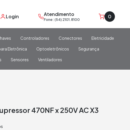
Atendimento
Login
0
Fone: (54) 2101.8100
haves
Controladores
Conectores
Eletricidade
ara Eletrônica
Optoeletrônicos
Segurança
s
Sensores
Ventiladores
upressor 470NF x 250V AC X3
os