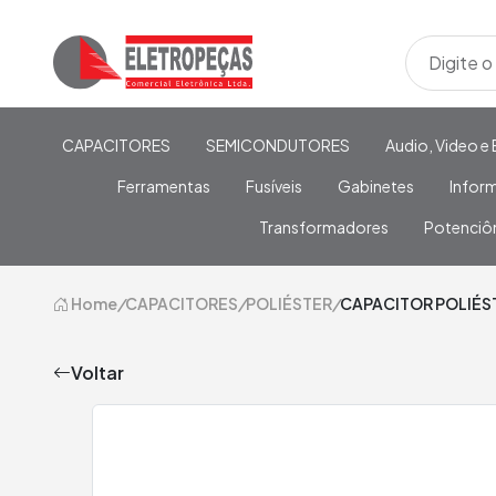
CAPACITORES
SEMICONDUTORES
Audio, Video e 
Ferramentas
Fusíveis
Gabinetes
Infor
Transformadores
Potenciô
Home
/
CAPACITORES
/
POLIÉSTER
/
CAPACITOR POLIÉS
Voltar