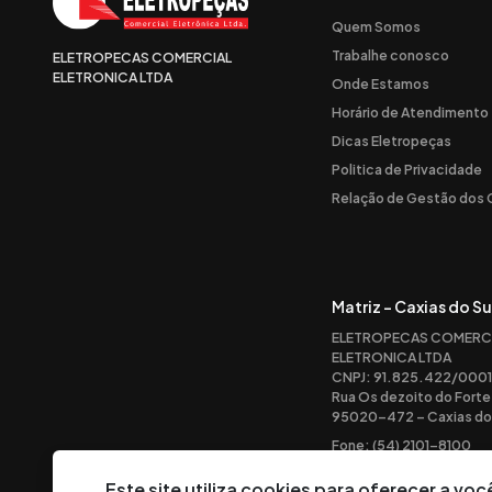
Quem Somos
Trabalhe conosco
ELETROPECAS COMERCIAL
ELETRONICA LTDA
Onde Estamos
Horário de Atendimento
Dicas Eletropeças
Politica de Privacidade
Relação de Gestão dos
Matriz - Caxias do Su
ELETROPECAS COMERC
ELETRONICA LTDA
CNPJ: 91.825.422/0001
Rua Os dezoito do Forte
95020-472 – Caxias do 
Fone: (54) 2101-8100
Este site utiliza cookies para oferecer a v