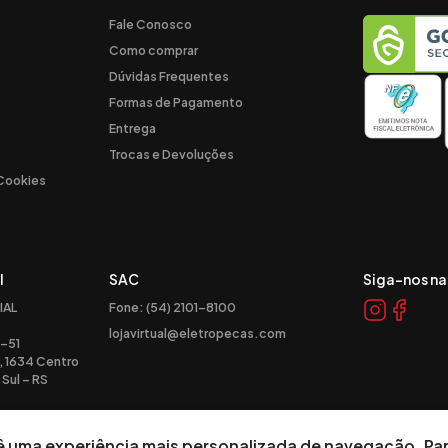
Fale Conosco
Como comprar
Dúvidas Frequentes
Formas de Pagamento
Entrega
Trocas e Devoluções
 Cookies
l
SAC
Siga-nos na
IAL
Fone: (54) 2101-8100
lojavirtual@eletropecas.com
-51
, 1634 Centro
Sul – RS
ocê uma experiência mais personalizada de navegação. Pa