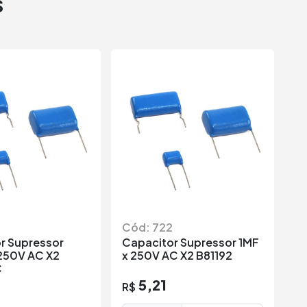
s
Cód: 722
C
r Supressor
Capacitor Supressor 1MF
C
250V AC X2
x 250V AC X2 B81192
1
C
5,21
R$
R