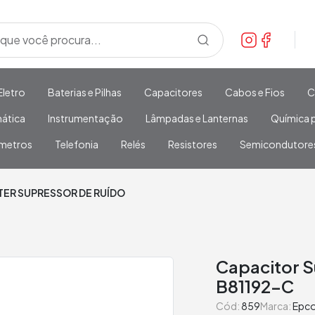
Eletro
Baterias e Pilhas
Capacitores
Cabos e Fios
C
mática
Instrumentação
Lâmpadas e Lanternas
Química p
metros
Telefonia
Relés
Resistores
Semicondutore
TER SUPRESSOR DE RUÍDO
Capacitor S
B81192-C
Cód:
859
Marca:
Epc