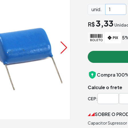
unid.
3,33
R$
Unida
5%
Compra 100%
Calcule o frete
CEP:
SOBRE O PRO
Capacitor Supressor