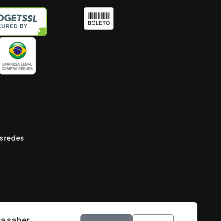
s redes
ra saber