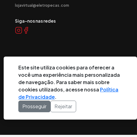
lojavirtual@eletropecas.com
Siga-nos nas redes
Este site utiliza cookies para oferecer a
você uma experiência mais personalizada
©
2026
Eletropeças Comercial Eletrônica Ltda ® - Todos os
de navegação. Para saber mais sobre
direitos reservados.
cookies utilizados, acesse nossa
Política
de Privacidade
.
DESENVOLVIDO POR:
Prosseguir
Rejeitar