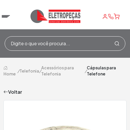
Acessórios para
Cápsulas para
/
Telefonia
/
/
Home
Telefonia
Telefone
Voltar