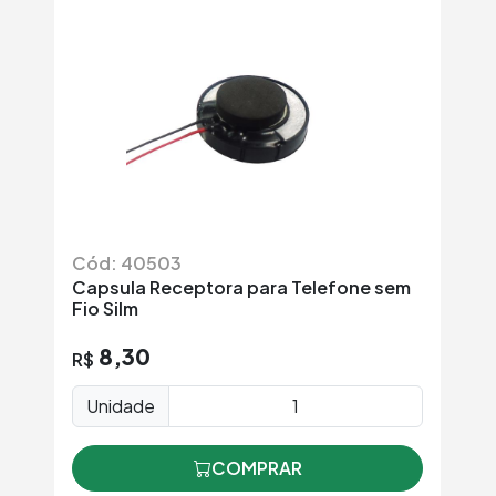
Cód: 40503
Có
Capsula Receptora para Telefone sem
Bu
Fio Silm
S
8,30
R$
R
Unidade
COMPRAR