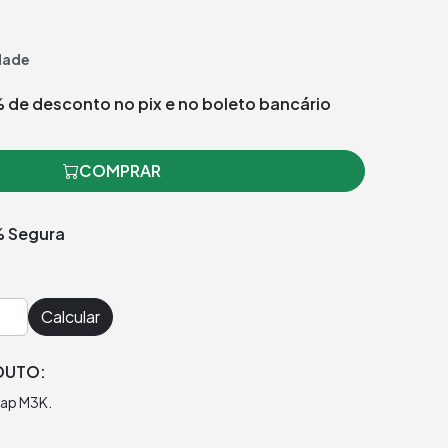
dade
 de desconto no pix e no boleto bancário
COMPRAR
 Segura
Calcular
DUTO:
Kap M3K.