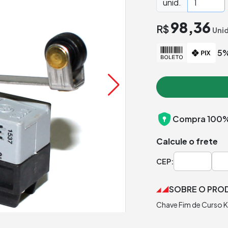
unid.
98,36
R$
Uni
5%
Compra 100%
Calcule o frete
CEP:
SOBRE O PRO
Chave Fim de Curso 