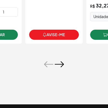
32,2
R$
Unidad
AR
AVISE-ME