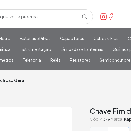
Eletro
Baterias e Pilhas
Capacitores
Cabos e Fios
C
mática
Instrumentação
Lâmpadas e Lanternas
Química p
metros
Telefonia
Relés
Resistores
Semicondutore
ch Uso Geral
Chave Fim 
Cód:
4379
Marca:
Ka