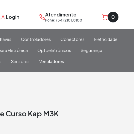
Atendimento
Login
0
Fone: (54) 2101.8100
haves
Controladores
Conectores
Eletricidade
ara Eletrônica
Optoeletrônicos
Segurança
s
Sensores
Ventiladores
de Curso Kap M3K
p