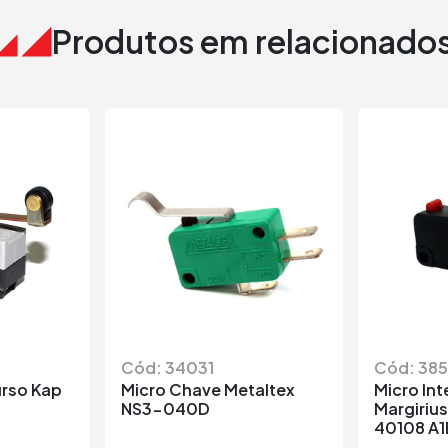
Produtos em relacionado
Cód: 34031
Cód: 38
urso Kap
Micro Chave Metaltex
Micro Int
NS3-040D
Margiriu
40108 A1