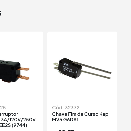
s
525
Cód: 32372
C
erruptor
Chave Fim de Curso Kap
C
s 3A/120V/250V
MV5 G6DA1
M
EE2S (9744)