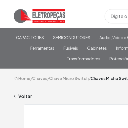
CAPACITORES
SEMICONDUTORES
Audio, Video e 
Ferramentas
Fusíveis
Gabinetes
Infor
Transformadores
Potenciô
Home
/
Chaves
/
Chave Micro Switch
/
Chaves Micho Swit
Voltar