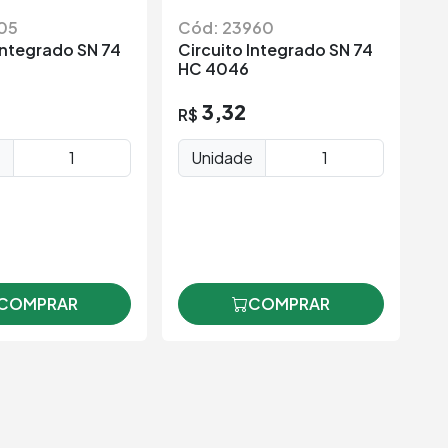
05
Cód: 23960
C
Integrado SN 74
Circuito Integrado SN 74
Ci
HC 4046
4
3,32
R$
R
e
Unidade
COMPRAR
COMPRAR