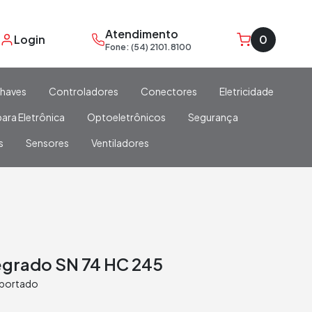
Atendimento
Login
0
Fone: (54) 2101.8100
haves
Controladores
Conectores
Eletricidade
ara Eletrônica
Optoeletrônicos
Segurança
s
Sensores
Ventiladores
tegrado SN 74 HC 245
portado