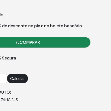
de
 de desconto no pix e no boleto bancário
COMPRAR
 Segura
Calcular
DUTO:
N 74 HC 245