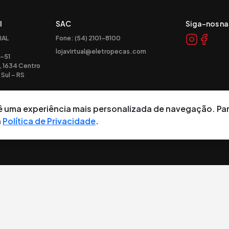
l
SAC
Siga-nos na
IAL
Fone: (54) 2101-8100
lojavirtual@eletropecas.com
-51
, 1634 Centro
Sul – RS
ocê uma experiência mais personalizada de navegação. Pa
a
Política de Privacidade
.
tos reservados.