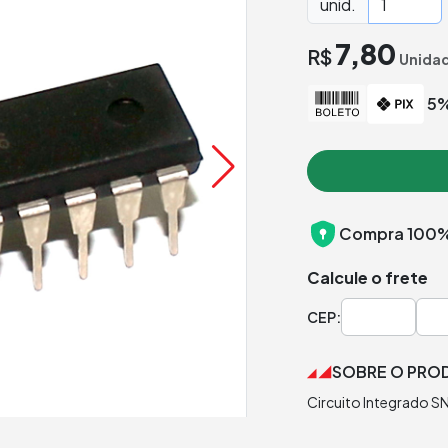
unid.
7,80
R$
Unida
5%
Compra 100%
Calcule o frete
CEP:
SOBRE O PRO
Circuito Integrado S