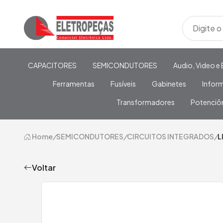
CAPACITORES
SEMICONDUTORES
Audio, Video e 
Ferramentas
Fusíveis
Gabinetes
Infor
Transformadores
Potenciô
Home
/
SEMICONDUTORES
/
CIRCUITOS INTEGRADOS
/
L
Voltar