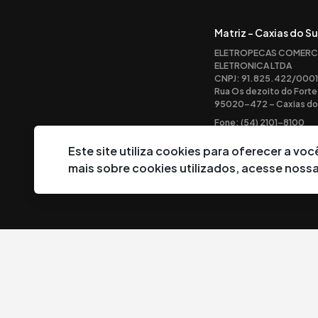
Matriz - Caxias do Su
ELETROPECAS COMERC
ELETRONICA LTDA
CNPJ: 91.825.422/0001
Rua Os dezoito do Forte
95020-472 – Caxias do 
Fone: (54) 2101-8100
Este site utiliza cookies para oferecer a v
mais sobre cookies utilizados, acesse noss
©
2026
Eletropeças Comercial Eletrônica Ltda ® - Todos os direi