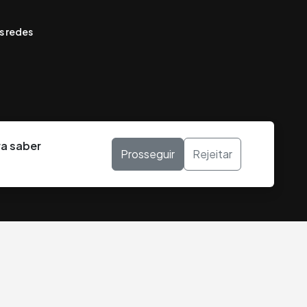
s redes
ra saber
Prosseguir
Rejeitar
DESENVOLVIDO POR: