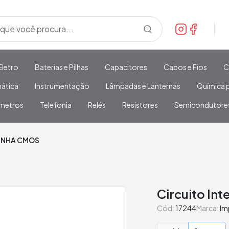
Eletro
Baterias e Pilhas
Capacitores
Cabos e Fios
C
mática
Instrumentação
Lâmpadas e Lanternas
Química p
metros
Telefonia
Relés
Resistores
Semicondutore
INHA CMOS
Circuito In
Cód:
17244
Marca:
Im