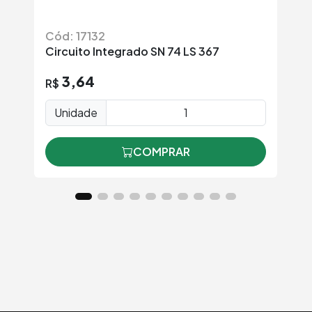
Cód: 17132
Có
Circuito Integrado SN 74 LS 367
Ci
3,64
R$
R
Unidade
COMPRAR