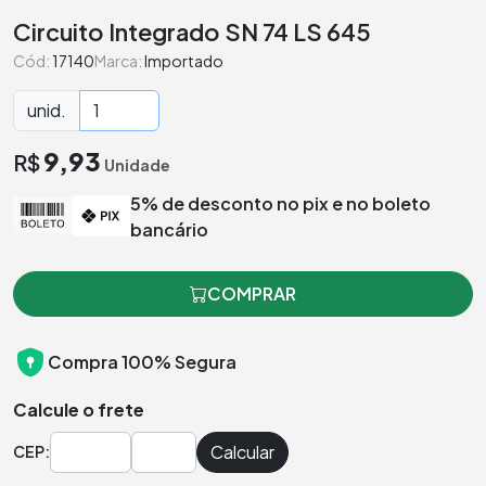
Circuito Integrado SN 74 LS 645
Cód:
17140
Marca:
Importado
unid.
9,93
R$
Unidade
5% de desconto no pix e no boleto
bancário
COMPRAR
Compra 100% Segura
Calcule o frete
Calcular
CEP: