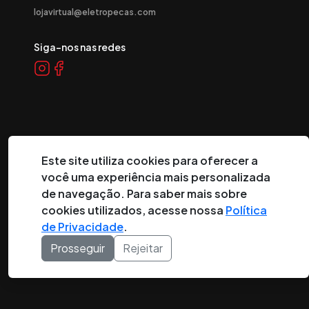
lojavirtual@eletropecas.com
Siga-nos nas redes
Este site utiliza cookies para oferecer a
você uma experiência mais personalizada
©
2026
Eletropeças Comercial Eletrônica Ltda ® - Todos os
de navegação. Para saber mais sobre
direitos reservados.
cookies utilizados, acesse nossa
Política
de Privacidade
.
DESENVOLVIDO POR:
Prosseguir
Rejeitar