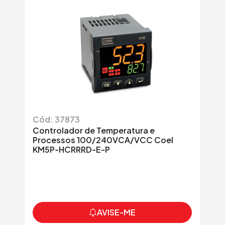
Cód: 37873
C
Controlador de Temperatura e
Co
Processos 100/240VCA/VCC Coel
11
KM5P-HCRRRD-E-P
AVISE-ME