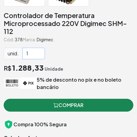
Controlador de Temperatura
Microprocessado 220V Digimec SHM-
112
Cód:
378
Marca:
Digimec
unid.
1.288,33
R$
Unidade
5% de desconto no pix e no boleto
bancário
COMPRAR
Compra 100% Segura