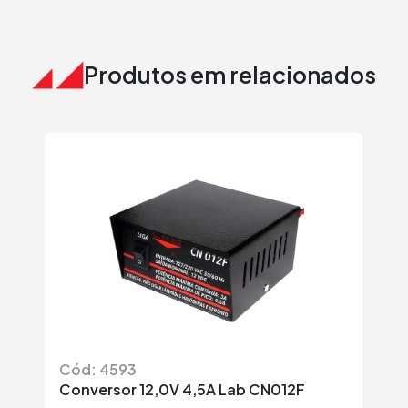
Produtos em relacionados
Cód: 4593
Có
Conversor 12,0V 4,5A Lab CN012F
Po