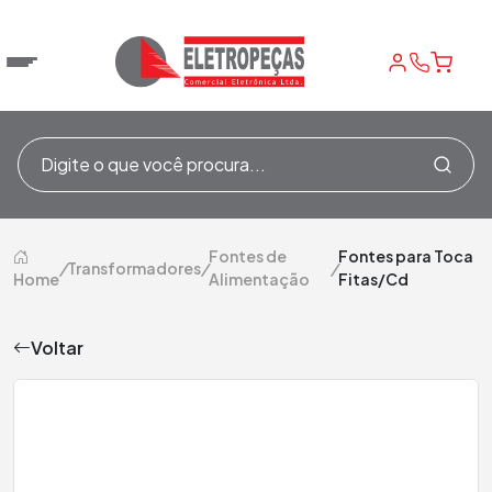
Fontes de
Fontes para Toca
/
Transformadores
/
/
Home
Alimentação
Fitas/Cd
Voltar