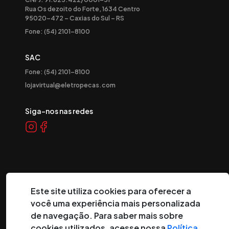
Rua Os dezoito do Forte, 1634 Centro
95020-472 – Caxias do Sul – RS
Fone: (54) 2101-8100
SAC
Fone: (54) 2101-8100
lojavirtual@eletropecas.com
Siga-nos nas redes
Este site utiliza cookies para oferecer a
você uma experiência mais personalizada
©
2026
Eletropeças Comercial Eletrônica Ltda ® - Todos os
de navegação. Para saber mais sobre
direitos reservados.
cookies utilizados, acesse nossa
Política