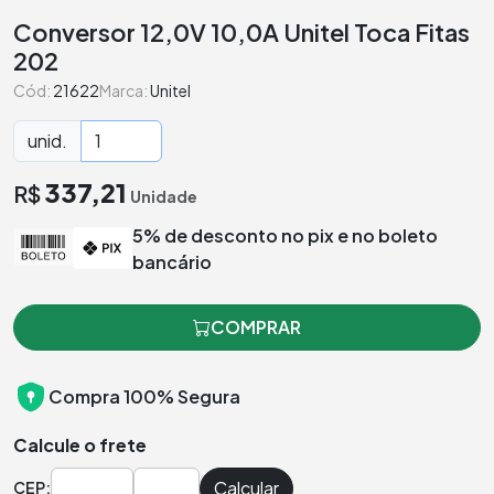
Conversor 12,0V 10,0A Unitel Toca Fitas
202
Cód:
21622
Marca:
Unitel
unid.
337,21
R$
Unidade
5% de desconto no pix e no boleto
bancário
COMPRAR
Compra 100% Segura
Calcule o frete
Calcular
CEP: