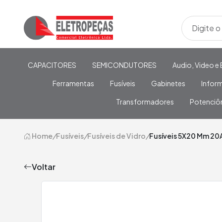
CAPACITORES
SEMICONDUTORES
Audio, Video e 
Ferramentas
Fusíveis
Gabinetes
Infor
Transformadores
Potenciô
Home
/
Fusíveis
/
Fusíveis de Vidro
/
Fusíveis 5X20 Mm 20
Voltar