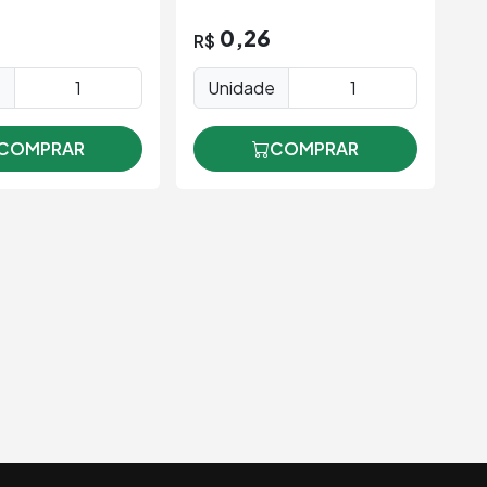
R
0,26
R$
U
e
Unidade
COMPRAR
COMPRAR