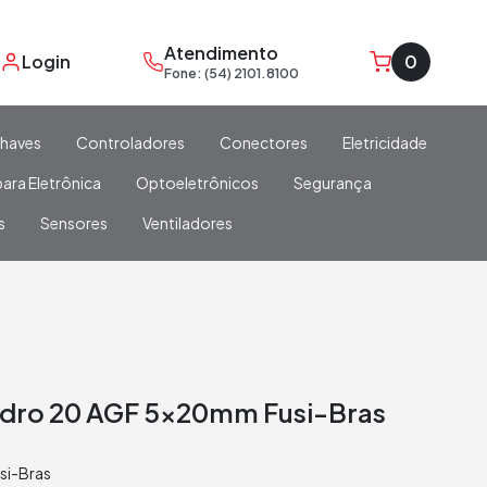
Atendimento
Login
0
Fone: (54) 2101.8100
haves
Controladores
Conectores
Eletricidade
ara Eletrônica
Optoeletrônicos
Segurança
s
Sensores
Ventiladores
Vidro 20 AGF 5x20mm Fusi-Bras
si-Bras