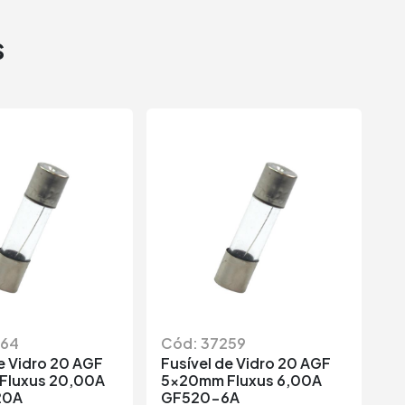
s
264
Cód: 37259
C
e Vidro 20 AGF
Fusível de Vidro 20 AGF
Fu
Fluxus 20,00A
5x20mm Fluxus 6,00A
5
20A
GF520-6A