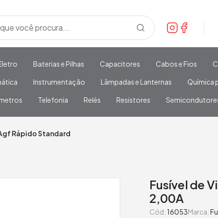
Eletro
Baterias e Pilhas
Capacitores
Cabos e Fios
C
mática
Instrumentação
Lâmpadas e Lanternas
Química p
metros
Telefonia
Relés
Resistores
Semicondutore
Agf Rápido Standard
Fusível de 
2,00A
Cód:
16053
Marca:
Fu