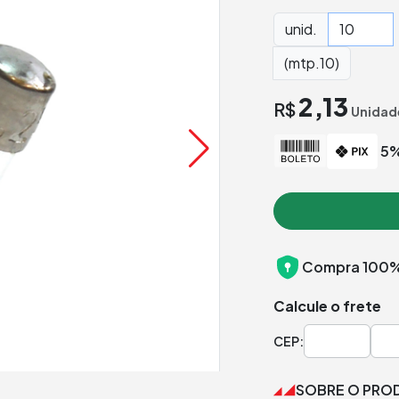
unid.
(mtp.10)
2,13
R$
Unidad
5%
Compra 100%
Calcule o frete
CEP:
SOBRE O PRO