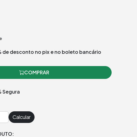
e
 de desconto no pix e no boleto bancário
COMPRAR
 Segura
Calcular
DUTO: