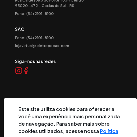
Rua Os dezoito do Forte, 1634 Centro
95020-472 – Caxias do Sul – RS
Fone: (54) 2101-8100
SAC
Fone: (54) 2101-8100
lojavirtual@eletropecas.com
Siga-nos nas redes
Este site utiliza cookies para oferecer a
você uma experiência mais personalizada
©
2026
Eletropeças Comercial Eletrônica Ltda ® - Todos os
de navegação. Para saber mais sobre
direitos reservados.
cookies utilizados, acesse nossa
Política