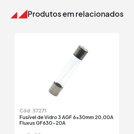
Produtos em relacionados
Cód: 37271
Có
Fusível de Vidro 3 AGF 6x30mm 20,00A
Fu
Fluxus GF630-20A
R