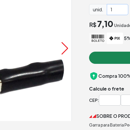
unid.
7,10
R$
Unidad
5%
Compra 100%
Calcule o frete
CEP:
SOBRE O PRO
Garra para Bateria P