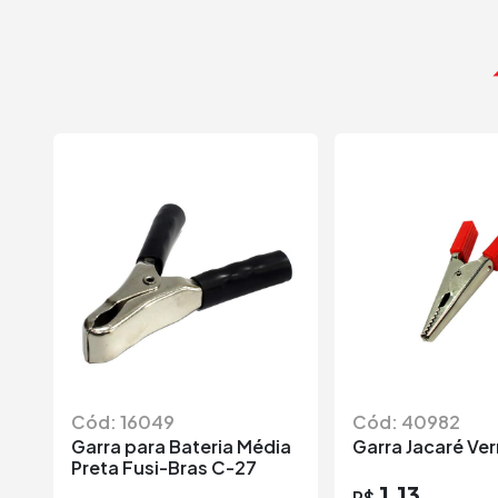
Cód: 16049
Cód: 40982
Garra para Bateria Média
Garra Jacaré Ve
Preta Fusi-Bras C-27
1,13
R$