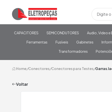
CAPACITORES
SEMICONDUTORES
Audio, Video e 
Ferramentas
Fusíveis
Gabinetes
Infor
Transformadores
Potenciô
Home
/
Conectores
/
Conectores para Testes
/
Garras Ja
Voltar