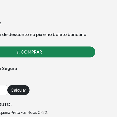
e
 de desconto no pix e no boleto bancário
COMPRAR
 Segura
Calcular
DUTO:
equena Preta Fusi-Bras C-22.