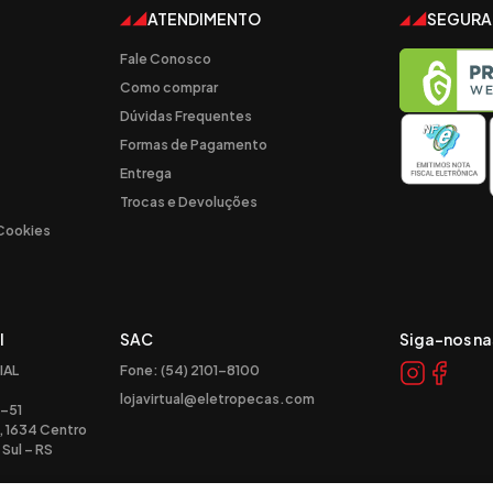
ATENDIMENTO
SEGUR
Fale Conosco
Como comprar
Dúvidas Frequentes
Formas de Pagamento
Entrega
Trocas e Devoluções
 Cookies
l
SAC
Siga-nos na
IAL
Fone: (54) 2101-8100
lojavirtual@eletropecas.com
-51
, 1634 Centro
Sul – RS