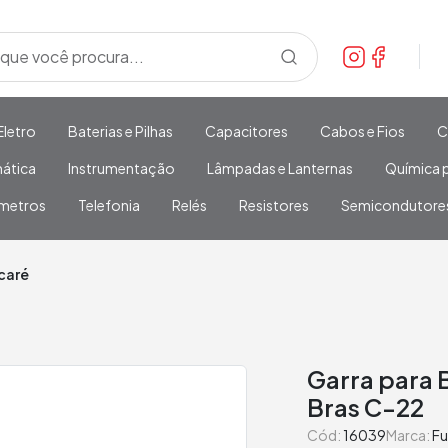
Eletro
Baterias e Pilhas
Capacitores
Cabos e Fios
C
mática
Instrumentação
Lâmpadas e Lanternas
Química p
metros
Telefonia
Relés
Resistores
Semicondutore
caré
Garra para 
Bras C-22
Cód:
16039
Marca:
Fu