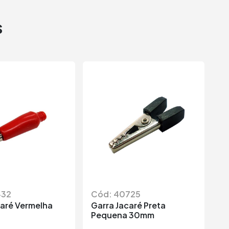
s
432
Cód: 40725
C
caré Vermelha
Garra Jacaré Preta
Ga
Pequena 30mm
Fu