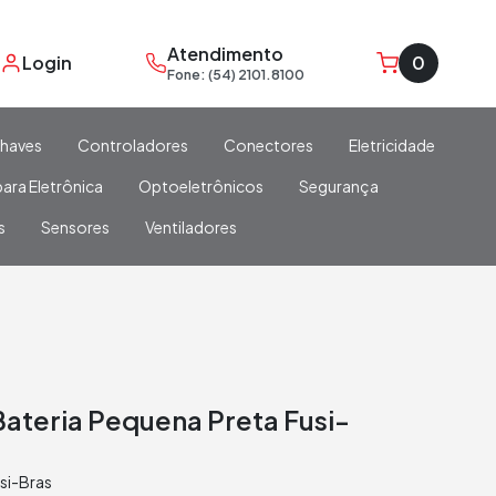
Atendimento
Login
0
Fone: (54) 2101.8100
haves
Controladores
Conectores
Eletricidade
ara Eletrônica
Optoeletrônicos
Segurança
s
Sensores
Ventiladores
Bateria Pequena Preta Fusi-
si-Bras