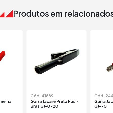
Produtos em relacionado
Cód: 41689
Cód: 24
rmelha
Garra Jacaré Preta Fusi-
Garra Ja
Bras GJ-0720
GJ-70